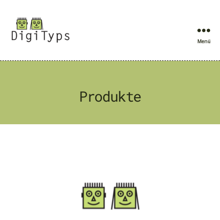
Menü
DigiTyps
Produkte